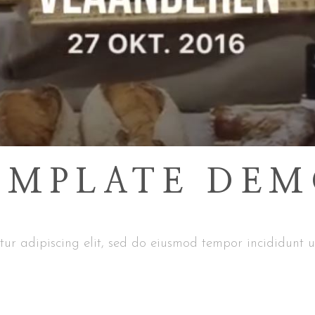
EMPLATE DE
ur adipiscing elit, sed do eiusmod tempor incididunt u