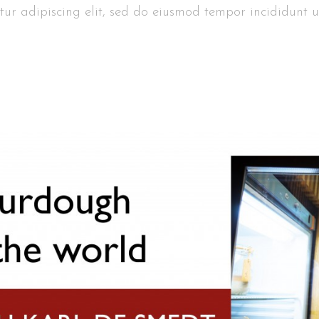
ur adipiscing elit, sed do eiusmod tempor incididunt u