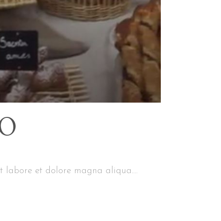
MO
t labore et dolore magna aliqua....