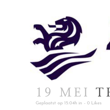
19 MEI
T
Geplaatst op 15:04h
in
0
Likes