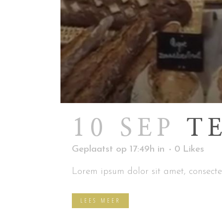
10 SEP
T
Geplaatst op 17:49h
in
0
Likes
Lorem ipsum dolor sit amet, consectet
LEES MEER