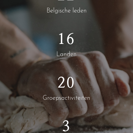
Belgische leden
16
Landen
20
Groepsactiviteiten
3