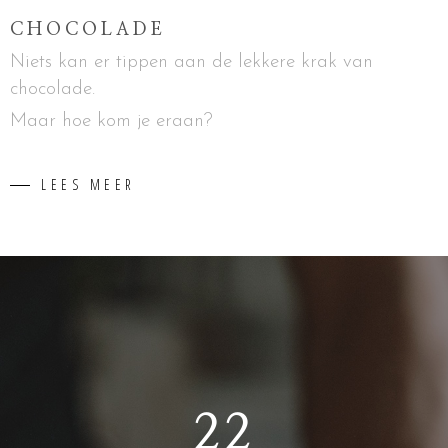
CHOCOLADE
Niets kan er tippen aan de lekkere krak van
chocolade.
Maar hoe kom je eraan?
LEES MEER
22