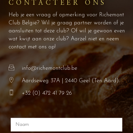
CONTACTEER ONS
Heb je een vraag of opmerking voor Richemont
Club België? Wil je graag partner worden of je
aansluiten tot deze club? Of wil je gewoon even
wat kwijt aan onze club? Aarzel niet en neem
contact met ons op!
info@richemontclub.be
Aardseweg 37A | 2440 Geel (Ten Aard)
+32 (0) 472 41 79 26