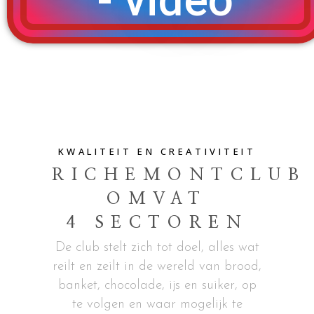
- video
KWALITEIT EN CREATIVITEIT
RICHEMONTCLUB
OMVAT
4 SECTOREN
De club stelt zich tot doel, alles wat
reilt en zeilt in de wereld van brood,
banket, chocolade, ijs en suiker, op
te volgen en waar mogelijk te