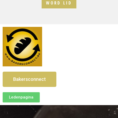
WORD LID
Bakersconnect
Ledenpagina