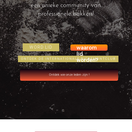
een unieke community van
professionele bakkers!
waarom
WORD LID
lid
worden?
ONTDEK DE INTERNATIONALE RICHEMONTCLUB
Ontdek wie onze leden zijn !