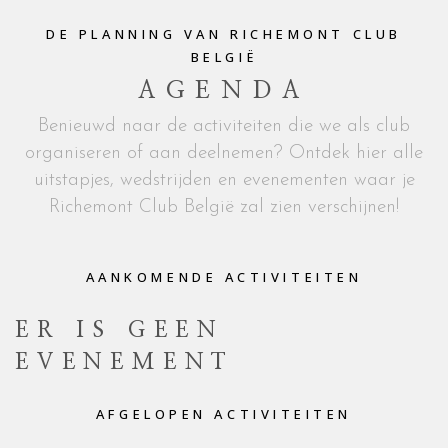
DE PLANNING VAN RICHEMONT CLUB
BELGIË
AGENDA
Benieuwd naar de activiteiten die we als club
organiseren of aan deelnemen? Ontdek hier alle
uitstapjes, wedstrijden en evenementen waar je
Richemont Club België zal zien verschijnen!
AANKOMENDE ACTIVITEITEN
ER IS GEEN
EVENEMENT
AFGELOPEN ACTIVITEITEN