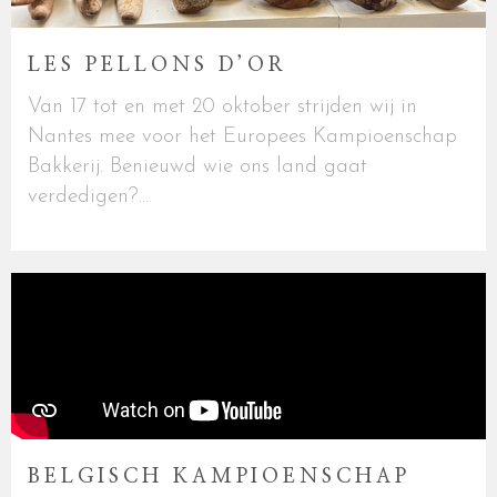
LES PELLONS D’OR
Van 17 tot en met 20 oktober strijden wij in
Nantes mee voor het Europees Kampioenschap
Bakkerij. Benieuwd wie ons land gaat
verdedigen?...
BELGISCH KAMPIOENSCHAP