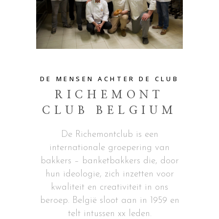
DE MENSEN ACHTER DE CLUB
RICHEMONT
CLUB BELGIUM
De Richemontclub is een
internationale groepering van
bakkers – banketbakkers die, door
hun ideologie, zich inzetten voor
kwaliteit en creativiteit in ons
beroep. België sloot aan in 1959 en
telt intussen xx leden.