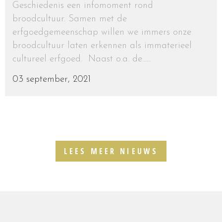
Geschiedenis een infomoment rond
broodcultuur. Samen met de
erfgoedgemeenschap willen we immers onze
broodcultuur laten erkennen als immaterieel
cultureel erfgoed. Naast o.a. de......
03 september, 2021
LEES MEER NIEUWS