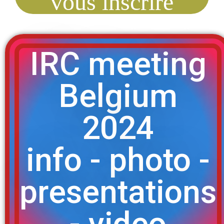
vous inscrire
IRC meeting
Belgium
2024
info - photo -
presentations