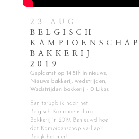
23 AUG
BELGISCH
KAMPIOENSCHA
BAKKERIJ
2019
Geplaatst op 14:51h
in
nieuws
,
Nieuws bakkerij
,
wedstrijden
,
Wedstrijden bakkerij
0
Likes
Een terugblik naar het
Belgisch Kampioenschap
Bakkerij in 2019. Benieuwd hoe
dat Kampioenschap verliep?
Bekijk het hier!...