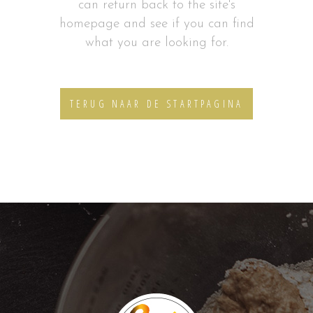
can return back to the site's
homepage and see if you can find
what you are looking for.
TERUG NAAR DE STARTPAGINA