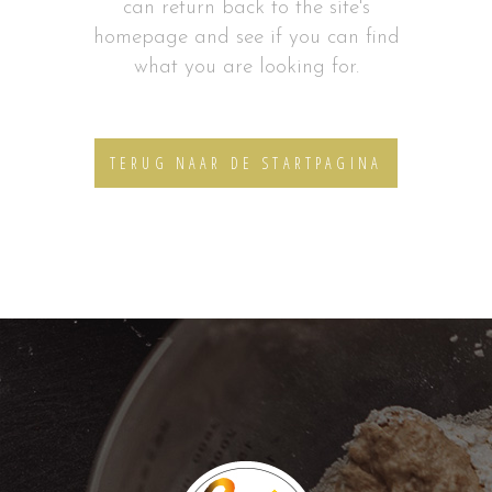
can return back to the site's
homepage and see if you can find
what you are looking for.
TERUG NAAR DE STARTPAGINA